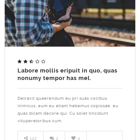
Share
Labore mollis eripuit in quo, quas
nonumy tempor has mel.
Detraxit quaerendum eu pri suas vocibus
inimicus, eum eu etiam habemus copiosae, eu
quas dicam decore qui. Cu solet tincidunt
vituperatoribus cum.
122
2
4