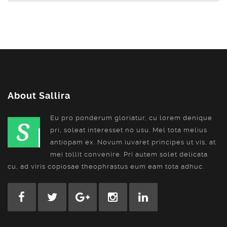
About Sallira
Eu pro ponderum gloriatur, cu lorem denique
pri, soleat interesset no usu. Mel tota melius
antiopam ex. Novum iuvaret principes ut vis, at
mei tollit convenire. Pri autem solet delicata
cu, ad viris copiosae theophrastus eum eam tota adhuc.