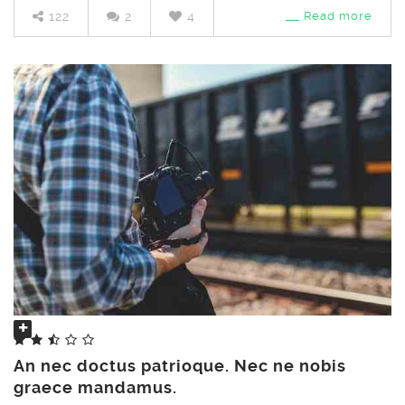
122
2
4
Read more
An nec doctus patrioque. Nec ne nobis
Share
graece mandamus.