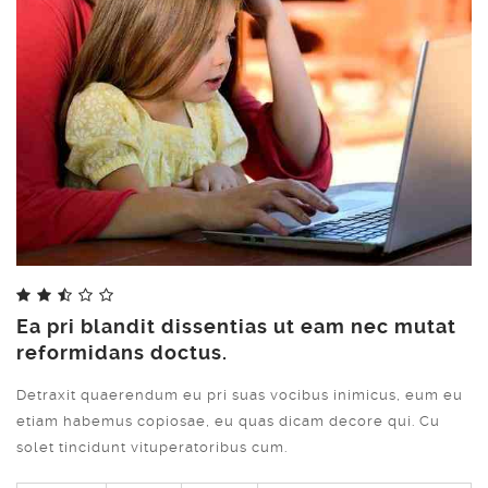
Ea pri blandit dissentias ut eam nec mutat
Share
reformidans doctus.
Detraxit quaerendum eu pri suas vocibus inimicus, eum eu
etiam habemus copiosae, eu quas dicam decore qui. Cu
solet tincidunt vituperatoribus cum.