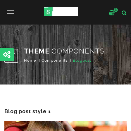
3
Toggle
navigation
THEME
COMPONENTS
Home
Components
Blogpost
Blog post style 1