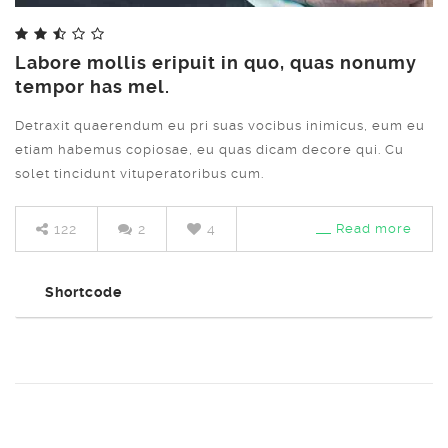
Labore mollis eripuit in quo, quas nonumy
Share
tempor has mel.
Detraxit quaerendum eu pri suas vocibus inimicus, eum eu
etiam habemus copiosae, eu quas dicam decore qui. Cu
solet tincidunt vituperatoribus cum.
122
2
4
Read more
Shortcode