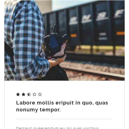
Share
Labore mollis eripuit in quo, quas
nonumy tempor.
Detraxit quaerendum eu pri suas vocibus