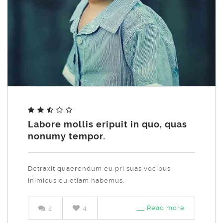
Share
Labore mollis eripuit in quo, quas
nonumy tempor.
Detraxit quaerendum eu pri suas vocibus
inimicus eu etiam habemus.
2
4
Read more