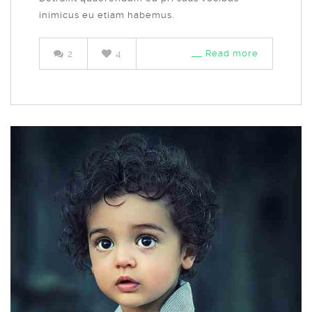
inimicus eu etiam habemus.
2
4
Read more