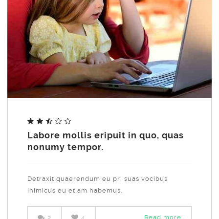
Share
Labore mollis eripuit in quo, quas
nonumy tempor.
Detraxit quaerendum eu pri suas vocibus
inimicus eu etiam habemus.
2
4
Read more