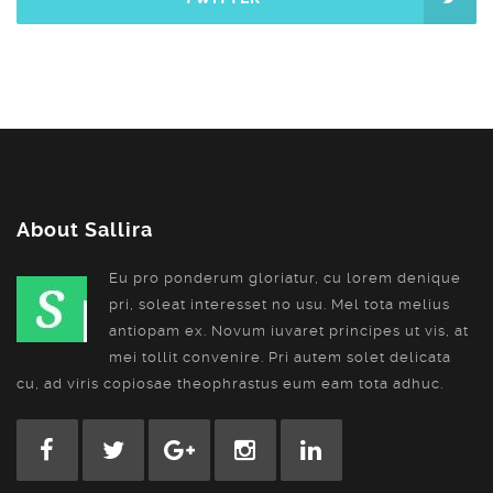
About Sallira
Eu pro ponderum gloriatur, cu lorem denique
pri, soleat interesset no usu. Mel tota melius
antiopam ex. Novum iuvaret principes ut vis, at
mei tollit convenire. Pri autem solet delicata
cu, ad viris copiosae theophrastus eum eam tota adhuc.