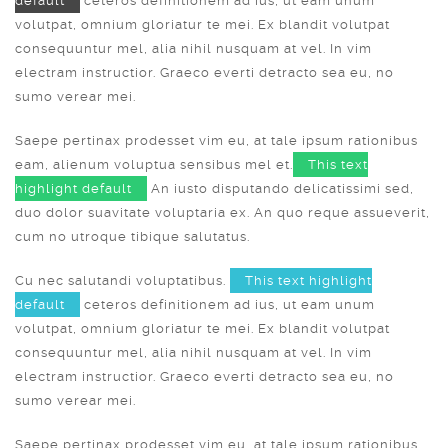
default
ceteros definitionem ad ius, ut eam unum
volutpat, omnium gloriatur te mei. Ex blandit volutpat
consequuntur mel, alia nihil nusquam at vel. In vim
electram instructior. Graeco everti detracto sea eu, no
sumo verear mei.
Saepe pertinax prodesset vim eu, at tale ipsum rationibus
eam, alienum voluptua sensibus mel et.
This text
highlight default
An iusto disputando delicatissimi sed,
duo dolor suavitate voluptaria ex. An quo reque assueverit,
cum no utroque tibique salutatus.
Cu nec salutandi voluptatibus.
This text highlight
default
ceteros definitionem ad ius, ut eam unum
volutpat, omnium gloriatur te mei. Ex blandit volutpat
consequuntur mel, alia nihil nusquam at vel. In vim
electram instructior. Graeco everti detracto sea eu, no
sumo verear mei.
Saepe pertinax prodesset vim eu, at tale ipsum rationibus