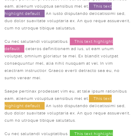
eam, alienum voluptua sensibus mel et.
This text
highlight default
An iusto disputando delicatissimi sed,
duo dolor suavitate voluptaria ex. An quo reque assueverit,
cum no utroque tibique salutatus.
Cu nec salutandi voluptatibus.
This text highlight
default
ceteros definitionem ad ius, ut eam unum
volutpat, omnium gloriatur te mei. Ex blandit volutpat
consequuntur mel, alia nihil nusquam at vel. In vim
electram instructior. Graeco everti detracto sea eu, no
sumo verear mei.
Saepe pertinax prodesset vim eu, at tale ipsum rationibus
eam, alienum voluptua sensibus mel et.
This text
highlight default
An iusto disputando delicatissimi sed,
duo dolor suavitate voluptaria ex. An quo reque assueverit,
cum no utroque tibique salutatus.
Cu nec salutandi voluptatibus.
This text highlight