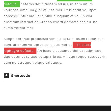
default
ceteros definitionem ad ius, ut eam unum
volutpat, omnium gloriatur te mei. Ex blandit volutpat
consequuntur mel, alia nihil nusquam at vel. In vim
electram instructior. Graeco everti detracto sea eu, no
sumo verear mei.
Saepe pertinax prodesset vim eu, at tale ipsum rationibus
eam, alienum voluptua sensibus mel et.
This text
highlight default
An iusto disputando delicatissimi sed,
duo dolor suavitate voluptaria ex. An quo reque assueverit,
cum no utroque tibique salutatus.
Shortcode