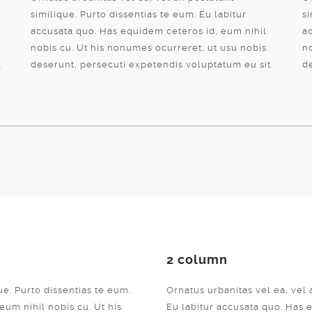
similique. Purto dissentias te eum. Eu labitur
si
accusata quo. Has equidem ceteros id, eum nihil
a
nobis cu. Ut his nonumes ocurreret, ut usu nobis
n
.
deserunt, persecuti expetendis voluptatum eu sit.
d
2 column
ue. Purto dissentias te eum.
Ornatus urbanitas vel ea, vel 
eum nihil nobis cu. Ut his
Eu labitur accusata quo. Has e