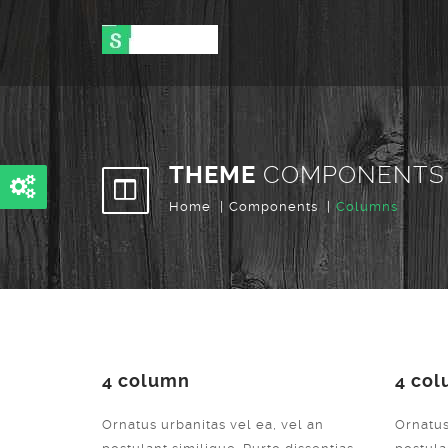
THEME
COMPONENTS
Home
Components
Columns
4 column
4 co
Ornatus urbanitas vel ea, vel an
Ornatus