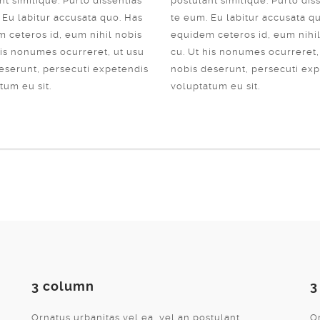
nt similique. Purto dissentias
postulant similique. Purto dis
 Eu labitur accusata quo. Has
te eum. Eu labitur accusata q
 ceteros id, eum nihil nobis
equidem ceteros id, eum nihil
his nonumes ocurreret, ut usu
cu. Ut his nonumes ocurreret,
eserunt, persecuti expetendis
nobis deserunt, persecuti ex
tum eu sit.
voluptatum eu sit.
3 column
3
Ornatus urbanitas vel ea, vel an postulant
Or