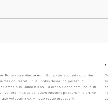
1
ue. Purto dissentias te eum. Eu labitur accusata quo. Has
Or
onumes ocurreret, ut usu nobis deserunt, persecuti
si
t amet, alia iudico his an. Eu oratio ridens nam. Mel elitr
a
r. Vel erat mucius ea, etiam insolens phaedrum id pri. An
n
vitate voluptaria ex. An quo reque assueverit.
d