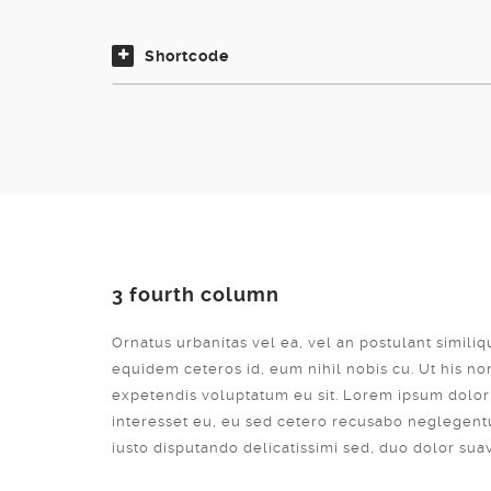
Shortcode
3 fourth column
Ornatus urbanitas vel ea, vel an postulant similiq
equidem ceteros id, eum nihil nobis cu. Ut his n
expetendis voluptatum eu sit. Lorem ipsum dolor si
interesset eu, eu sed cetero recusabo neglegentu
iusto disputando delicatissimi sed, duo dolor sua