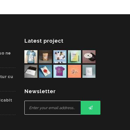
Latest project
uo ne
tur cu
Newsletter
icabit