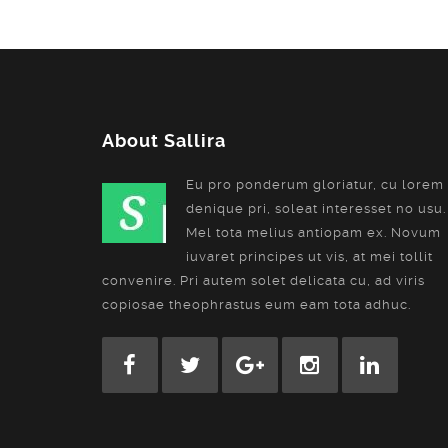
About Sallira
Eu pro ponderum gloriatur, cu lorem
denique pri, soleat interesset no usu.
Mel tota melius antiopam ex. Novum
iuvaret principes ut vis, at mei tollit
convenire. Pri autem solet delicata cu, ad viris
copiosae theophrastus eum eam tota adhuc.