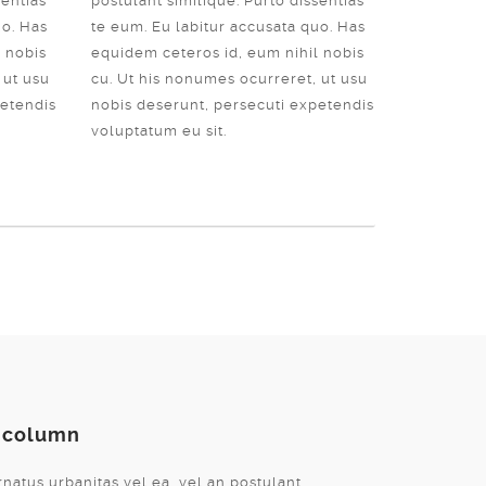
sentias
postulant similique. Purto dissentias
uo. Has
te eum. Eu labitur accusata quo. Has
 nobis
equidem ceteros id, eum nihil nobis
 ut usu
cu. Ut his nonumes ocurreret, ut usu
petendis
nobis deserunt, persecuti expetendis
voluptatum eu sit.
 column
natus urbanitas vel ea, vel an postulant