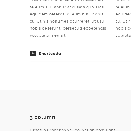
postulant similique. Purto dissentias
postula
te eum. Eu labitur accusata quo. Has
te eum.
equidem ceteros id, eum nihil nobis
equidem
cu. Ut his nonumes ocurreret, ut usu
cu. Ut 
nobis deserunt, persecuti expetendis
nobis d
voluptatum eu sit.
volupta
Shortcode
3 column
Ornatus urbanitas vel ea, vel an postulant