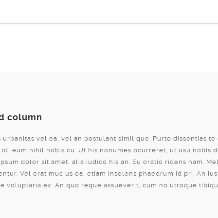
rd column
 urbanitas vel ea, vel an postulant similique. Purto dissentias t
 id, eum nihil nobis cu. Ut his nonumes ocurreret, ut usu nobis 
psum dolor sit amet, alia iudico his an. Eu oratio ridens nam. Me
ntur. Vel erat mucius ea, etiam insolens phaedrum id pri. An ius
te voluptaria ex. An quo reque assueverit, cum no utroque tibiqu