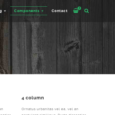
3
og
Components
Contact
4 column
an
Ornatus urbanitas vel ea, vel an