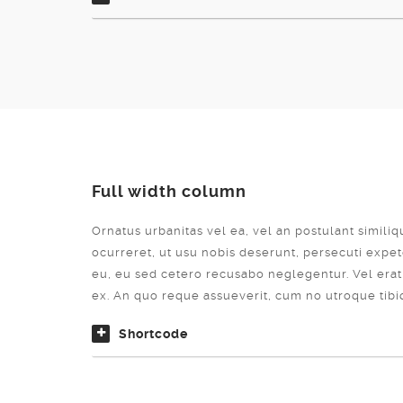
Full width column
Ornatus urbanitas vel ea, vel an postulant simili
ocurreret, ut usu nobis deserunt, persecuti expete
eu, eu sed cetero recusabo neglegentur. Vel erat 
ex. An quo reque assueverit, cum no utroque tibi
Shortcode