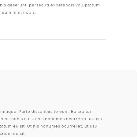
bis deserunt, persecuti expetendis voluptatum
 eum nihil nobis.
milique. Purto dissentias te eum. Eu labitur
ihil nobis cu. Ut his nonumes ocurreret, ut usu
atum eu sit. Ut his nonumes ocurreret, ut usu
atum eu sit.