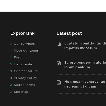
Explor link
Latest post
Luptatum omittantur d
Our services
impetus indoctum
Meet our team
Forum
Eu pro ponderum gloria
Help center
lorem denique
Contact sallira
Privacy Policy
No timeam sanctus iud
Sallira terms
nec eum ut dicam
Site map