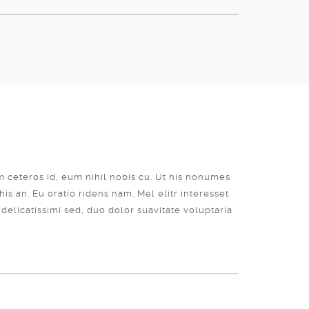
m ceteros id, eum nihil nobis cu. Ut his nonumes
is an. Eu oratio ridens nam. Mel elitr interesset
elicatissimi sed, duo dolor suavitate voluptaria