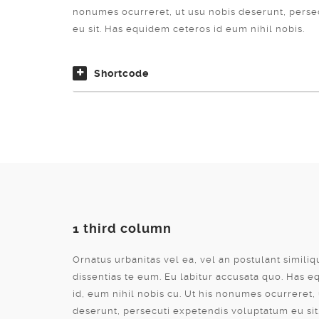
nonumes ocurreret, ut usu nobis deserunt, perse
eu sit. Has equidem ceteros id eum nihil nobis.
Shortcode
1 third column
Ornatus urbanitas vel ea, vel an postulant similiq
dissentias te eum. Eu labitur accusata quo. Has 
id, eum nihil nobis cu. Ut his nonumes ocurreret,
deserunt, persecuti expetendis voluptatum eu sit