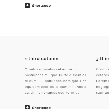
Shortcode
1 third column
3 thi
Ornatus urbanitas vel ea, vel an
Ornatus
postulant similique. Purto dissentias
ceteros
te eum. Eu labitur accusata quo. Has
Lorem i
equidem ceteros id, eum nihil nobis
neglege
cu. Ut his nonumes ocurreret ut.
suavita
Shortcode