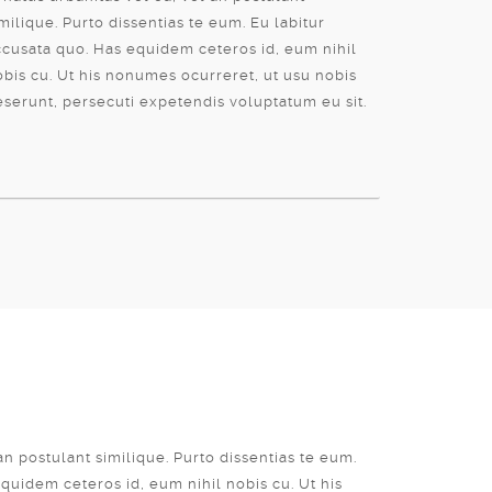
milique. Purto dissentias te eum. Eu labitur
ccusata quo. Has equidem ceteros id, eum nihil
obis cu. Ut his nonumes ocurreret, ut usu nobis
eserunt, persecuti expetendis voluptatum eu sit.
an postulant similique. Purto dissentias te eum.
quidem ceteros id, eum nihil nobis cu. Ut his