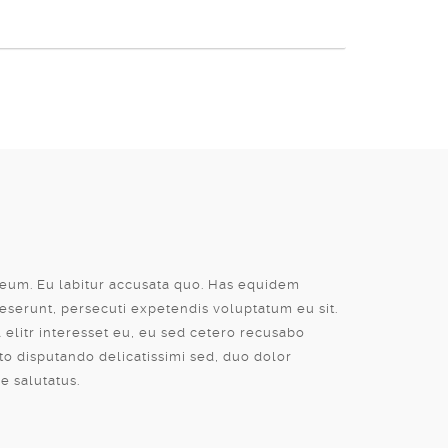
e eum. Eu labitur accusata quo. Has equidem
deserunt, persecuti expetendis voluptatum eu sit.
l elitr interesset eu, eu sed cetero recusabo
to disputando delicatissimi sed, duo dolor
e salutatus.