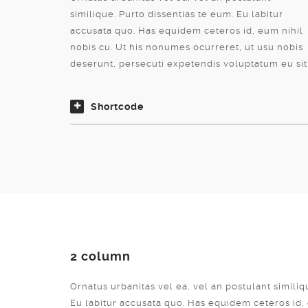
similique. Purto dissentias te eum. Eu labitur
accusata quo. Has equidem ceteros id, eum nihil
nobis cu. Ut his nonumes ocurreret, ut usu nobis
deserunt, persecuti expetendis voluptatum eu sit
Shortcode
2 column
Ornatus urbanitas vel ea, vel an postulant similiq
Eu labitur accusata quo. Has equidem ceteros id, 