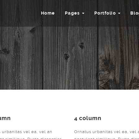
Home
Pages
Portfolio
Bl
lumn
4 column
 urbanitas vel ea, vel an
Ornatus urbanitas vel ea, vel 