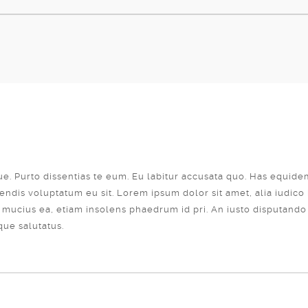
que. Purto dissentias te eum. Eu labitur accusata quo. Has equide
ndis voluptatum eu sit. Lorem ipsum dolor sit amet, alia iudico h
mucius ea, etiam insolens phaedrum id pri. An iusto disputando d
que salutatus.