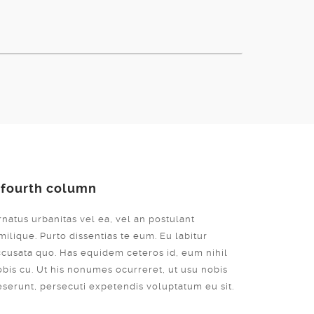
 fourth column
natus urbanitas vel ea, vel an postulant
milique. Purto dissentias te eum. Eu labitur
ccusata quo. Has equidem ceteros id, eum nihil
obis cu. Ut his nonumes ocurreret, ut usu nobis
eserunt, persecuti expetendis voluptatum eu sit.