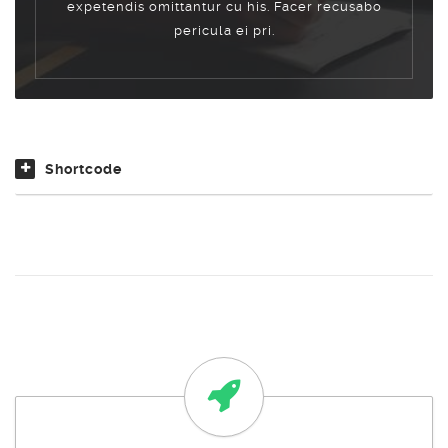
expetendis omittantur cu his. Facer recusabo
pericula ei pri.
Shortcode