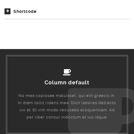
Shortcode
Column default
No mea copiosae maluisset, qui elit graecis in,
in diam tollit ridens mea. Dicit labores detracto
vix at. Et vim modo recusabo eloquentiam. Ad
per liber consul indoctum et ius idque.