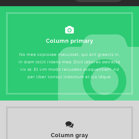
Column primary
No mea copiosae maluisset, qui elit graecis in,
in diam tollit ridens mea. Dicit labores detracto
vix at. Et vim modo recusabo eloquentiam. Ad
per liber consul indoctum et ius idque.
Column gray