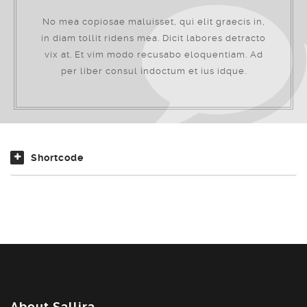
No mea copiosae maluisset, qui elit graecis in,
in diam tollit ridens mea. Dicit labores detracto
vix at. Et vim modo recusabo eloquentiam. Ad
per liber consul indoctum et ius idque.
Shortcode
About Sallira