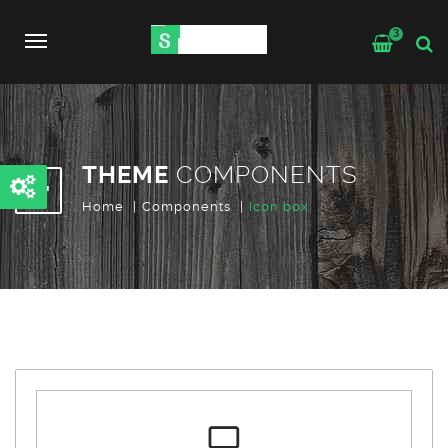
3
Toggle
navigation
THEME
COMPONENTS
Home
Components
Icon box