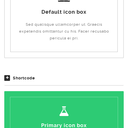
Default icon box
Sed qualisque ullamcorper ut. Graecis
expetendis omittantur cu his. Facer recusabo
pericula ei pri.
Shortcode
Primary icon box